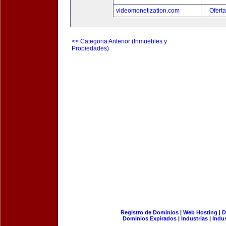
videomonetization.com
Oferta
<< Categoria Anterior (Inmuebles y
Propiedades)
Registro de Dominios
|
Web Hosting
|
D
Dominios Expirados
|
Industrias
|
Indu