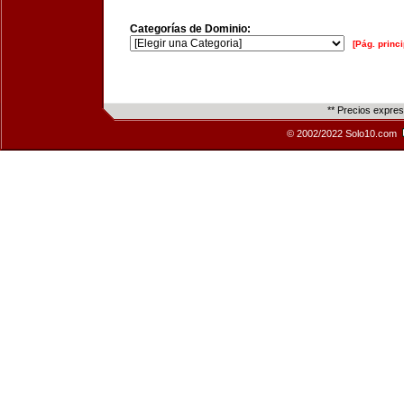
Categorías de Dominio:
[Pág. princi
** Precios expre
© 2002/2022 Solo10.com