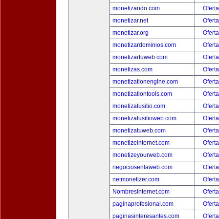
monetizando.com
Oferta
monetizar.net
Oferta
monetizar.org
Oferta
monetizardominios.com
Oferta
monetizartuweb.com
Oferta
monetizas.com
Oferta
monetizationengine.com
Oferta
monetizationtools.com
Oferta
monetizatusitio.com
Oferta
monetizatusitioweb.com
Oferta
monetizatuweb.com
Oferta
monetizeinternet.com
Oferta
monetizeyourweb.com
Oferta
negociosenlaweb.com
Oferta
netmonetizer.com
Oferta
NombresInternet.com
Oferta
paginaprofesional.com
Oferta
paginasinteresantes.com
Oferta