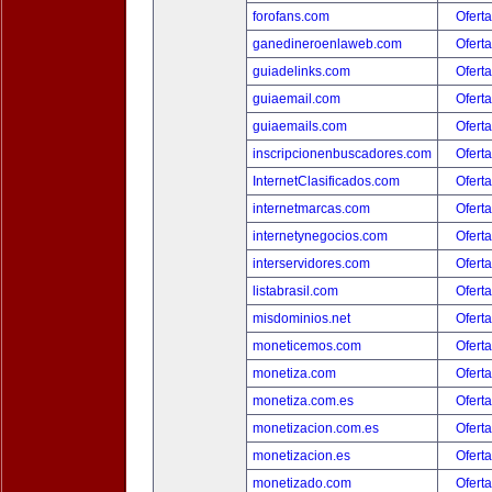
forofans.com
Oferta
ganedineroenlaweb.com
Oferta
guiadelinks.com
Oferta
guiaemail.com
Oferta
guiaemails.com
Oferta
inscripcionenbuscadores.com
Oferta
InternetClasificados.com
Oferta
internetmarcas.com
Oferta
internetynegocios.com
Oferta
interservidores.com
Oferta
listabrasil.com
Oferta
misdominios.net
Oferta
moneticemos.com
Oferta
monetiza.com
Oferta
monetiza.com.es
Oferta
monetizacion.com.es
Oferta
monetizacion.es
Oferta
monetizado.com
Oferta