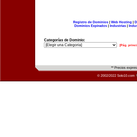
Registro de Dominios
|
Web Hosting
|
D
Dominios Expirados
|
Industrias
|
Indu
Categorías de Dominio:
[Pág. princi
** Precios expre
© 2002/2022 Solo10.com