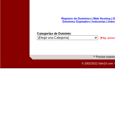
Registro de Dominios
|
Web Hosting
|
D
Dominios Expirados
|
Industrias
|
Indu
Categorías de Dominio:
[Pág. princi
** Precios expre
© 2002/2022 Solo10.com