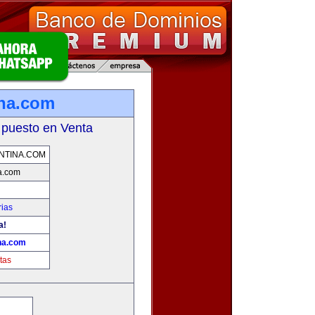
na.com
 puesto en Venta
NTINA.COM
a.com
rias
a!
na.com
tas