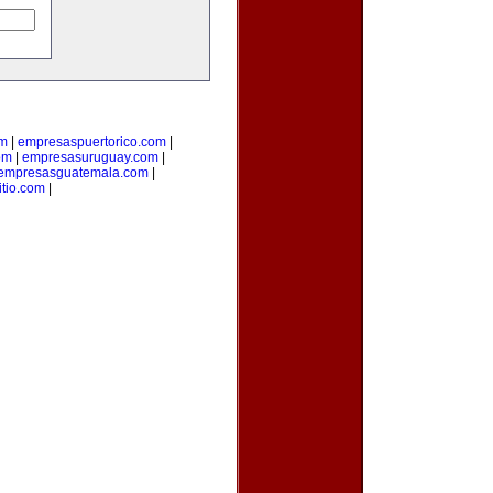
om
|
empresaspuertorico.com
|
om
|
empresasuruguay.com
|
empresasguatemala.com
|
itio.com
|