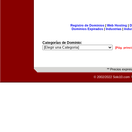
Registro de Dominios
|
Web Hosting
|
D
Dominios Expirados
|
Industrias
|
Indu
Categorías de Dominio:
[Pág. princi
** Precios expre
© 2002/2022 Solo10.com