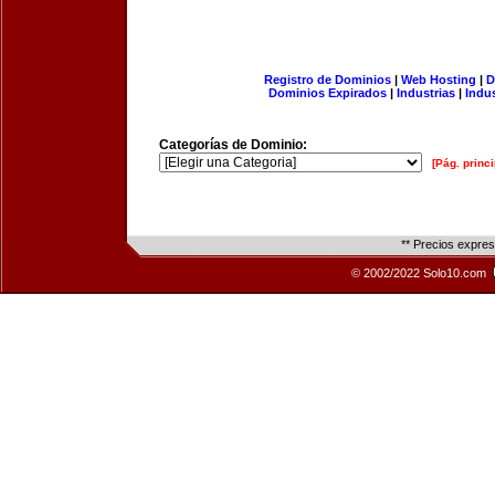
Registro de Dominios
|
Web Hosting
|
D
Dominios Expirados
|
Industrias
|
Indu
Categorías de Dominio:
[Pág. princi
** Precios expre
© 2002/2022 Solo10.com