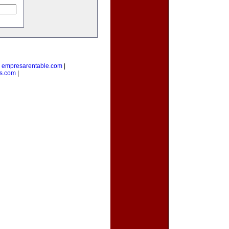
|
empresarentable.com
|
s.com
|