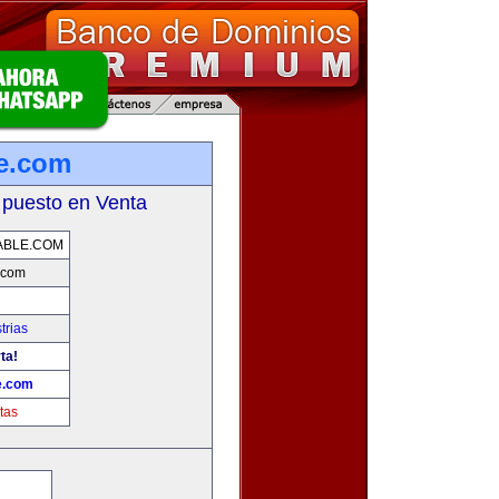
e.com
 puesto en Venta
ABLE.COM
.com
trias
ta!
e.com
tas