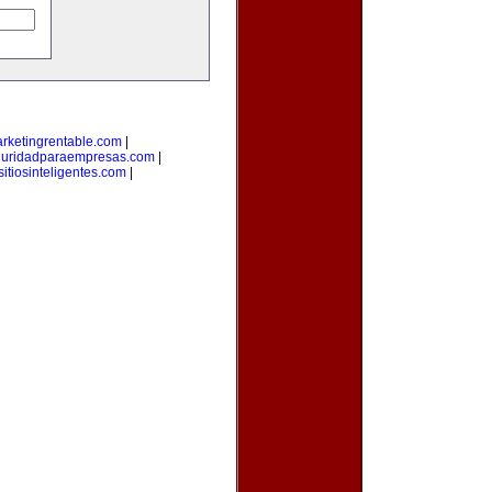
rketingrentable.com
|
guridadparaempresas.com
|
sitiosinteligentes.com
|