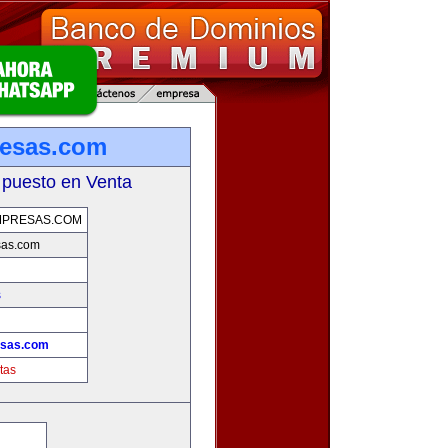
resas.com
 puesto en Venta
MPRESAS.COM
sas.com
s
esas.com
tas