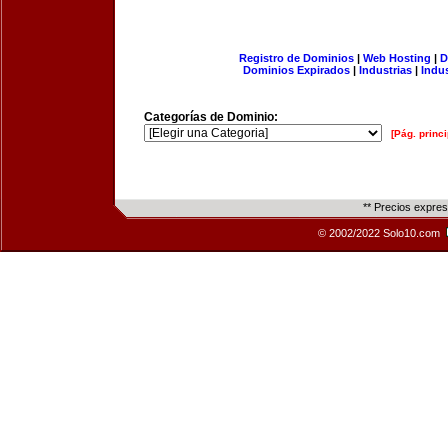
Registro de Dominios
|
Web Hosting
|
D
Dominios Expirados
|
Industrias
|
Indu
Categorías de Dominio:
[Pág. princi
** Precios expre
© 2002/2022 Solo10.com