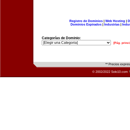
Registro de Dominios
|
Web Hosting
|
D
Dominios Expirados
|
Industrias
|
Indu
Categorías de Dominio:
[Pág. princi
** Precios expre
© 2002/2022 Solo10.com