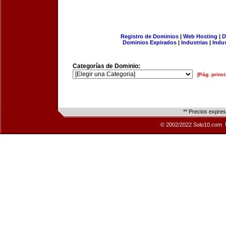
Registro de Dominios
|
Web Hosting
|
D
Dominios Expirados
|
Industrias
|
Indu
Categorías de Dominio:
[Pág. princi
** Precios expre
© 2002/2022 Solo10.com