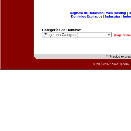
Registro de Dominios
|
Web Hosting
|
D
Dominios Expirados
|
Industrias
|
Indu
Categorías de Dominio:
[Pág. princi
** Precios expre
© 2002/2022 Solo10.com