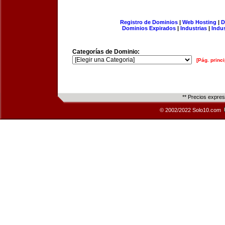
Registro de Dominios
|
Web Hosting
|
D
Dominios Expirados
|
Industrias
|
Indu
Categorías de Dominio:
[Pág. princi
** Precios expre
© 2002/2022 Solo10.com