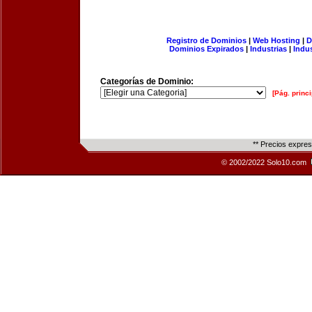
Registro de Dominios
|
Web Hosting
|
D
Dominios Expirados
|
Industrias
|
Indu
Categorías de Dominio:
[Pág. princi
** Precios expre
© 2002/2022 Solo10.com