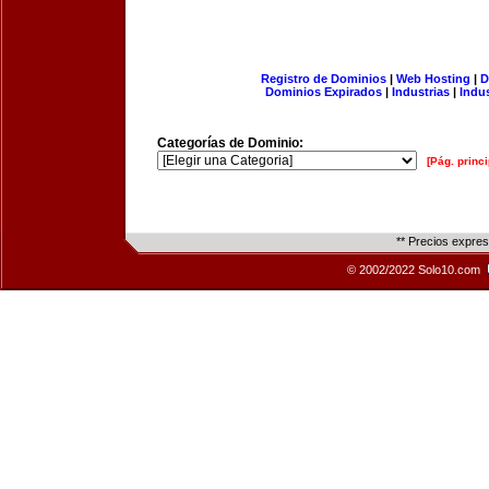
Registro de Dominios
|
Web Hosting
|
D
Dominios Expirados
|
Industrias
|
Indu
Categorías de Dominio:
[Pág. princi
** Precios expre
© 2002/2022 Solo10.com