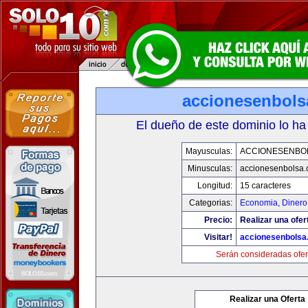
accionesenbols
El dueño de este dominio lo ha
Mayusculas:
ACCIONESENBO
Minusculas:
accionesenbolsa
Longitud:
15 caracteres
Categorias:
Economia, Dinero
Precio:
Realizar una ofer
Visitar!
accionesenbolsa
Serán consideradas ofer
Realizar una Oferta