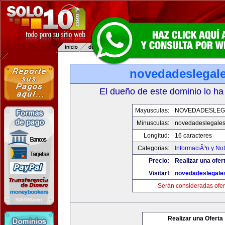
novedadeslegal
El dueño de este dominio lo ha
Mayusculas:
NOVEDADESLEG
Minusculas:
novedadeslegale
Longitud:
16 caracteres
Categorias:
InformaciÃ³n y Not
Precio:
Realizar una ofer
Visitar!
novedadeslegale
Serán consideradas ofer
Realizar una Oferta