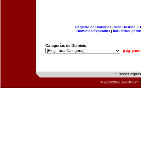
Registro de Dominios
|
Web Hosting
|
D
Dominios Expirados
|
Industrias
|
Indu
Categorías de Dominio:
[Pág. princi
** Precios expre
© 2002/2022 Solo10.com