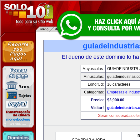
guiadeindustri
El dueño de este dominio lo ha
Mayusculas:
GUIADEINDUSTRI
Minusculas:
guiadeindustrias.c
Longitud:
16 caracteres
Categorias:
Empresas e Industr
Precio:
$3,900.00
Visitar!
guiadeindustrias.
Serán consideradas ofer
R