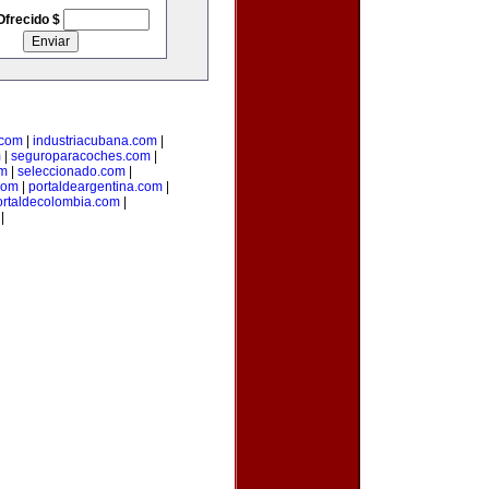
Ofrecido $
.com
|
industriacubana.com
|
m
|
seguroparacoches.com
|
om
|
seleccionado.com
|
com
|
portaldeargentina.com
|
ortaldecolombia.com
|
|