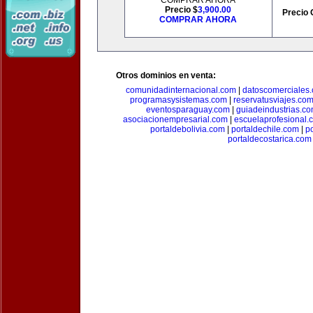
COMPRAR AHORA
Precio $
3,900.00
Precio 
COMPRAR AHORA
Otros dominios en venta:
comunidadinternacional.com
|
datoscomerciales
programasysistemas.com
|
reservatusviajes.co
eventosparaguay.com
|
guiadeindustrias.c
asociacionempresarial.com
|
escuelaprofesional.
portaldebolivia.com
|
portaldechile.com
|
p
portaldecostarica.com