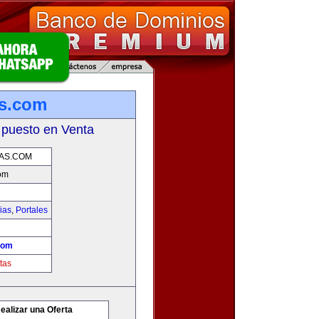
as.com
 puesto en Venta
AS.COM
om
ias
,
Portales
com
tas
ealizar una Oferta