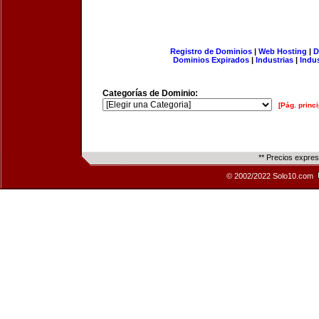
Registro de Dominios
|
Web Hosting
|
D
Dominios Expirados
|
Industrias
|
Indu
Categorías de Dominio:
[Pág. princi
** Precios expre
© 2002/2022 Solo10.com