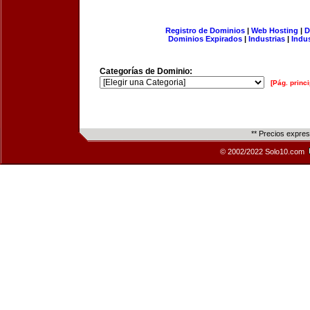
Registro de Dominios
|
Web Hosting
|
D
Dominios Expirados
|
Industrias
|
Indu
Categorías de Dominio:
[Pág. princi
** Precios expre
© 2002/2022 Solo10.com