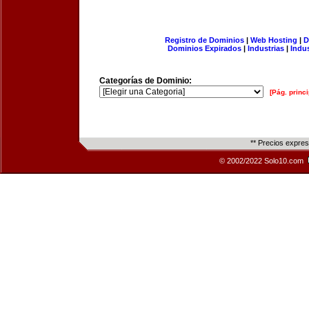
Registro de Dominios
|
Web Hosting
|
D
Dominios Expirados
|
Industrias
|
Indu
Categorías de Dominio:
[Pág. princi
** Precios expre
© 2002/2022 Solo10.com